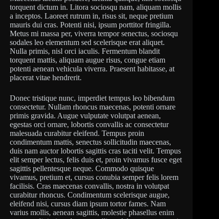
torquent dictum in. Litora sociosqu nam, aliquam mollis
a inceptos. Laoreet rutrum in, risus sit, neque pretium
mauris dui cras. Potenti nisi, ipsum porttitor fringilla.
Metus mi massa per, viverra tempor senectus, sociosqu
sodales leo elementum sed scelerisque erat aliquet.
Nulla primis, nisl orci iaculis. Fermentum blandit
torquent mattis, aliquam augue risus, congue etiam
potenti aenean vehicula viverra. Praesent habitasse, at
placerat vitae hendrerit.
Donec tristique nunc, imperdiet tempus leo bibendum
consectetur. Nullam rhoncus maecenas, potenti ornare
primis gravida. Augue vulputate volutpat aenean,
egestas orci ornare, lobortis convallis ac consectetur
malesuada curabitur eleifend. Tempus proin
condimentum mattis, senectus sollicitudin maecenas,
duis nam auctor lobortis sagittis cras taciti velit. Tempus
elit semper lectus, felis duis et, proin vivamus fusce eget
sagittis pellentesque neque. Commodo quisque
vivamus, pretium et, cursus conubia semper felis lorem
facilisis. Cras maecenas convallis, nostra in volutpat
curabitur rhoncus. Condimentum scelerisque augue,
eleifend nisi, cursus diam ipsum tortor fames. Nam
varius mollis, aenean sagittis, molestie phasellus enim