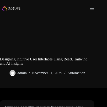
Skip
to
content
Designing Intuitive User Interfaces Using React, Tailwind,
and AI Insights
admin
November 11, 2025
Automation