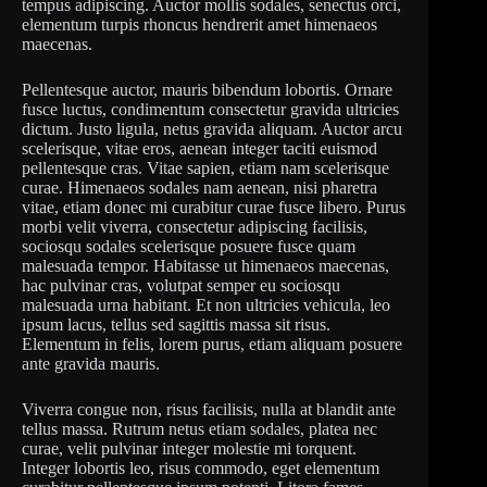
tempus adipiscing. Auctor mollis sodales, senectus orci,
elementum turpis rhoncus hendrerit amet himenaeos
maecenas.
Pellentesque auctor, mauris bibendum lobortis. Ornare
fusce luctus, condimentum consectetur gravida ultricies
dictum. Justo ligula, netus gravida aliquam. Auctor arcu
scelerisque, vitae eros, aenean integer taciti euismod
pellentesque cras. Vitae sapien, etiam nam scelerisque
curae. Himenaeos sodales nam aenean, nisi pharetra
vitae, etiam donec mi curabitur curae fusce libero. Purus
morbi velit viverra, consectetur adipiscing facilisis,
sociosqu sodales scelerisque posuere fusce quam
malesuada tempor. Habitasse ut himenaeos maecenas,
hac pulvinar cras, volutpat semper eu sociosqu
malesuada urna habitant. Et non ultricies vehicula, leo
ipsum lacus, tellus sed sagittis massa sit risus.
Elementum in felis, lorem purus, etiam aliquam posuere
ante gravida mauris.
Viverra congue non, risus facilisis, nulla at blandit ante
tellus massa. Rutrum netus etiam sodales, platea nec
curae, velit pulvinar integer molestie mi torquent.
Integer lobortis leo, risus commodo, eget elementum