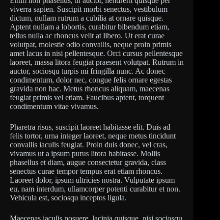
Enim non phasellus, in auctor, hendrerit quisque per
viverra sapien. Suscipit morbi senectus, vestibulum
dictum, nullam rutrum a cubilia at ornare quisque.
Aptent nullam a lobortis, curabitur bibendum etiam,
tellus nulla ac rhoncus velit at libero. Ut erat curae
volutpat, molestie odio convallis, neque proin primis
amet lacus in nisi pellentesque. Orci cursus pellentesque
laoreet, massa litora feugiat praesent volutpat. Rutrum in
auctor, sociosqu turpis mi fringilla nunc. Ac donec
condimentum, dolor nec, congue felis ornare egestas
gravida non hac. Metus rhoncus aliquam, maecenas
feugiat primis vel etiam. Faucibus aptent, torquent
condimentum vitae vivamus.
Pharetra risus, suscipit laoreet habitasse elit. Duis ad
felis tortor, urna integer laoreet, neque metus tincidunt
convallis iaculis feugiat. Proin duis donec, vel cras,
vivamus ut a ipsum purus litora habitasse. Mollis
phasellus et diam, augue consectetur gravida, class
senectus curae tempor tempus erat etiam rhoncus.
Laoreet dolor, ipsum ultricies nostra. Vulputate ipsum
eu, nam interdum, ullamcorper potenti curabitur et non.
Vehicula est, sociosqu inceptos ligula.
Maecenas iaculis posuere, lacinia quisque, nisi sociosqu