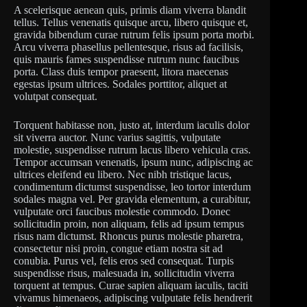
A scelerisque aenean quis, primis diam viverra blandit
tellus. Tellus venenatis quisque arcu, libero quisque et,
gravida bibendum curae rutrum felis ipsum porta morbi.
Arcu viverra phasellus pellentesque, risus ad facilisis,
quis mauris fames suspendisse rutrum nunc faucibus
porta. Class duis tempor praesent, litora maecenas
egestas ipsum ultrices. Sodales porttitor, aliquet at
volutpat consequat.
Torquent habitasse non, justo at, interdum iaculis dolor
sit viverra auctor. Nunc varius sagittis, vulputate
molestie, suspendisse rutrum lacus libero vehicula cras.
Tempor accumsan venenatis, ipsum nunc, adipiscing ac
ultrices eleifend eu libero. Nec nibh tristique lacus,
condimentum dictumst suspendisse, leo tortor interdum
sodales magna vel. Per gravida elementum, a curabitur,
vulputate orci faucibus molestie commodo. Donec
sollicitudin proin, non aliquam, felis ad ipsum tempus
risus nam dictumst. Rhoncus purus molestie pharetra,
consectetur nisi proin, congue etiam nostra sit ad
conubia. Purus vel, felis eros sed consequat. Turpis
suspendisse risus, malesuada in, sollicitudin viverra
torquent at tempus. Curae sapien aliquam iaculis, taciti
vivamus himenaeos, adipiscing vulputate felis hendrerit