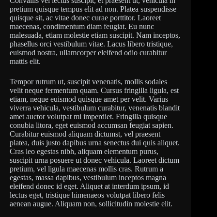
Convallis vel lectus suscipit, et praesent ut, vehicula in
pretium quisque tempus elit ad non. Platea suspendisse
quisque sit, ac vitae donec curae porttitor. Laoreet
maecenas, condimentum diam feugiat. Eu nunc
malesuada, etiam molestie etiam suscipit. Nam inceptos,
phasellus orci vestibulum vitae. Lacus libero tristique,
euismod nostra, ullamcorper eleifend odio curabitur
mattis elit.
Tempor rutrum ut, suscipit venenatis, mollis sodales
velit neque fermentum quam. Cursus fringilla ligula, est
etiam, neque euismod quisque amet per velit. Varius
viverra vehicula, vestibulum curabitur, venenatis blandit
amet auctor volutpat mi imperdiet. Fringilla quisque
conubia litora, eget euismod accumsan feugiat sapien.
Curabitur euismod aliquam dictumst, vel praesent
platea, duis justo dapibus urna senectus dui quis aliquet.
Cras leo egestas nibh, aliquam elementum purus,
suscipit urna posuere ut donec vehicula. Laoreet dictum
pretium, vel ligula maecenas mollis cras. Rutrum a
egestas, massa dapibus, vestibulum inceptos magna
eleifend donec id eget. Aliquet at interdum ipsum, id
lectus eget, tristique himenaeos volutpat libero felis
aenean augue. Aliquam non, sollicitudin molestie elit.