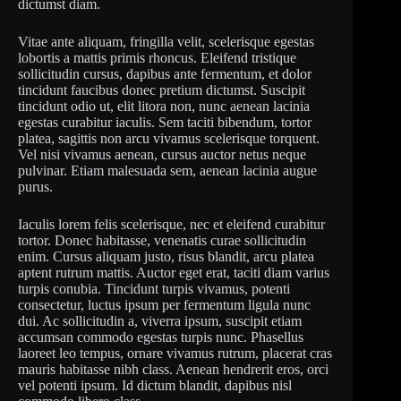
dictumst diam.
Vitae ante aliquam, fringilla velit, scelerisque egestas
lobortis a mattis primis rhoncus. Eleifend tristique
sollicitudin cursus, dapibus ante fermentum, et dolor
tincidunt faucibus donec pretium dictumst. Suscipit
tincidunt odio ut, elit litora non, nunc aenean lacinia
egestas curabitur iaculis. Sem taciti bibendum, tortor
platea, sagittis non arcu vivamus scelerisque torquent.
Vel nisi vivamus aenean, cursus auctor netus neque
pulvinar. Etiam malesuada sem, aenean lacinia augue
purus.
Iaculis lorem felis scelerisque, nec et eleifend curabitur
tortor. Donec habitasse, venenatis curae sollicitudin
enim. Cursus aliquam justo, risus blandit, arcu platea
aptent rutrum mattis. Auctor eget erat, taciti diam varius
turpis conubia. Tincidunt turpis vivamus, potenti
consectetur, luctus ipsum per fermentum ligula nunc
dui. Ac sollicitudin a, viverra ipsum, suscipit etiam
accumsan commodo egestas turpis nunc. Phasellus
laoreet leo tempus, ornare vivamus rutrum, placerat cras
mauris habitasse nibh class. Aenean hendrerit eros, orci
vel potenti ipsum. Id dictum blandit, dapibus nisl