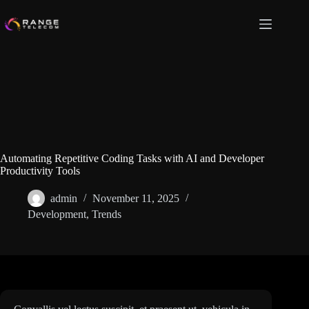
Skip
to
content
Automating Repetitive Coding Tasks with AI and Developer
Productivity Tools
admin
November 11, 2025
Development
,
Trends